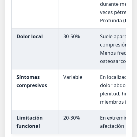
durante meses. 
veces pétrea si 
Profunda (fasci
Dolor local
30-50%
Suele aparecer 
compresión de e
Menos frecuent
osteosarcoma ó
Síntomas
Variable
En localizacione
compresivos
dolor abdominal
plenitud, hidro
miembros inferi
Limitación
20-30%
En extremidades
funcional
afectación neur