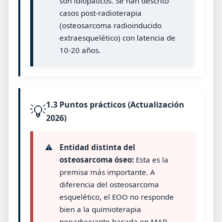
son idiopáticos. Se han descrito
casos post-radioterapia
(osteosarcoma radioinducido
extraesquelético) con latencia de
10-20 años.
1.3 Puntos prácticos (Actualización
💡
2026)
⚠️
Entidad distinta del
osteosarcoma óseo:
Esta es la
premisa más importante. A
diferencia del osteosarcoma
esquelético, el EOO no responde
bien a la quimioterapia
neoadyuvante basada en MAP