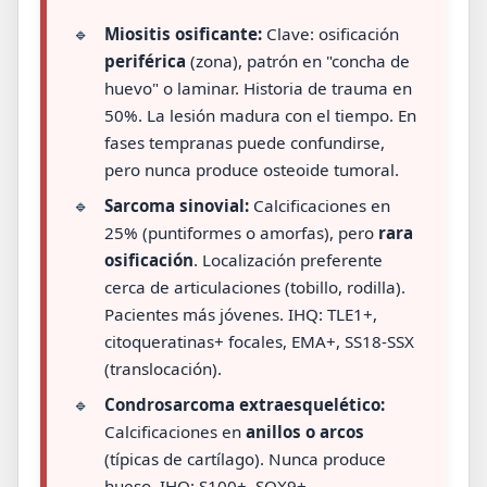
🔹
Miositis osificante:
Clave: osificación
periférica
(zona), patrón en "concha de
huevo" o laminar. Historia de trauma en
50%. La lesión madura con el tiempo. En
fases tempranas puede confundirse,
pero nunca produce osteoide tumoral.
🔹
Sarcoma sinovial:
Calcificaciones en
25% (puntiformes o amorfas), pero
rara
osificación
. Localización preferente
cerca de articulaciones (tobillo, rodilla).
Pacientes más jóvenes. IHQ: TLE1+,
citoqueratinas+ focales, EMA+, SS18-SSX
(translocación).
🔹
Condrosarcoma extraesquelético:
Calcificaciones en
anillos o arcos
(típicas de cartílago). Nunca produce
hueso. IHQ: S100+, SOX9+.