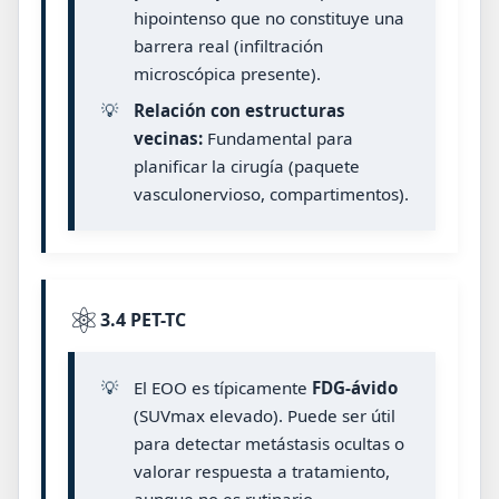
hipointenso que no constituye una
barrera real (infiltración
microscópica presente).
💡
Relación con estructuras
vecinas:
Fundamental para
planificar la cirugía (paquete
vasculonervioso, compartimentos).
⚛️
3.4 PET-TC
💡
El EOO es típicamente
FDG-ávido
(SUVmax elevado). Puede ser útil
para detectar metástasis ocultas o
valorar respuesta a tratamiento,
aunque no es rutinario.