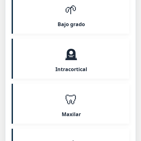
🌱
Bajo grado
🪦
Intracortical
🦷
Maxilar