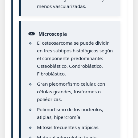
menos vascularizadas.
🧫
Microscopía
🔹
El osteosarcoma se puede dividir
en tres subtipos histológicos según
el componente predominante:
Osteoblástico, Condroblástico,
Fibroblástico.
🔹
Gran pleomorfismo celular, con
células grandes, fusiformes o
poliédricas.
🔹
Polimorfismo de los nucleolos,
atipias, hipercromía.
🔹
Mitosis frecuentes y atípicas.
🔹
Material intercelular: tejido