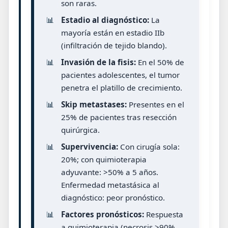
son raras.
📊
Estadio al diagnóstico:
La
mayoría están en estadio IIb
(infiltración de tejido blando).
📊
Invasión de la fisis:
En el 50% de
pacientes adolescentes, el tumor
penetra el platillo de crecimiento.
📊
Skip metastases:
Presentes en el
25% de pacientes tras resección
quirúrgica.
📊
Supervivencia:
Con cirugía sola:
20%; con quimioterapia
adyuvante: >50% a 5 años.
Enfermedad metastásica al
diagnóstico: peor pronóstico.
📊
Factores pronósticos:
Respuesta
a quimioterapia (necrosis >90%