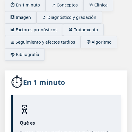
⏱️ En 1 minuto
📌 Conceptos
🩺 Clínica
🩻 Imagen
🔬 Diagnóstico y gradación
📊 Factores pronósticos
🛠️ Tratamiento
📅 Seguimiento y efectos tardíos
🧭 Algoritmo
📚 Bibliografía
⏱️
En 1 minuto
🧬
Qué es