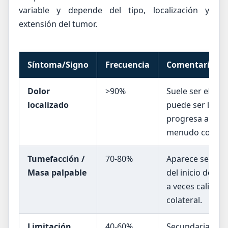
variable y depende del tipo, localización y
extensión del tumor.
Síntoma/Signo
Frecuencia
Comentario clí
Dolor
>90%
Suele ser el sínt
localizado
puede ser leve 
progresa a cons
menudo con pr
Tumefacción /
70-80%
Aparece seman
Masa palpable
del inicio del do
a veces caliente
colateral.
Limitación
40-60%
Secundaria al do