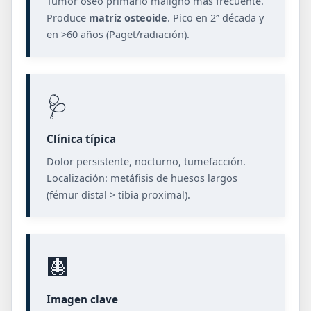
Tumor óseo primario maligno más frecuente.
Produce
matriz osteoide
. Pico en 2ª década y
en >60 años (Paget/radiación).
🩺
Clínica típica
Dolor persistente, nocturno, tumefacción.
Localización: metáfisis de huesos largos
(fémur distal > tibia proximal).
🩻
Imagen clave