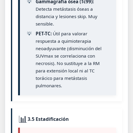
💡
Gammagrafía ósea (Tc99):
Detecta metástasis óseas a
distancia y lesiones skip. Muy
sensible.
💡
PET-TC:
Útil para valorar
respuesta a quimioterapia
neoadyuvante (disminución del
SUVmax se correlaciona con
necrosis). No sustituye a la RM
para extensión local ni al TC
torácico para metástasis
pulmonares.
📊
3.5 Estadificación