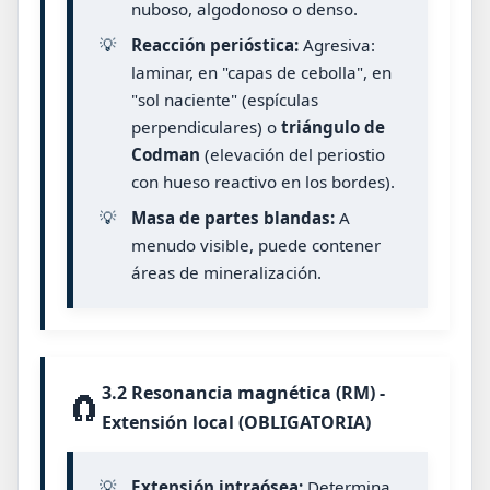
nuboso, algodonoso o denso.
💡
Reacción perióstica:
Agresiva:
laminar, en "capas de cebolla", en
"sol naciente" (espículas
perpendiculares) o
triángulo de
Codman
(elevación del periostio
con hueso reactivo en los bordes).
💡
Masa de partes blandas:
A
menudo visible, puede contener
áreas de mineralización.
3.2 Resonancia magnética (RM) -
🧲
Extensión local (OBLIGATORIA)
💡
Extensión intraósea:
Determina