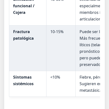
funcional /
especialmente 
Cojera
miembros inferi
articulaciones.
Fractura
10-15%
Puede ser la pr
patológica
Más frecuente 
líticos (telangi
pronóstico si s
pero puede dific
preservadora.
Síntomas
<10%
Fiebre, pérdida 
sistémicos
Sugieren enfer
metastásica.