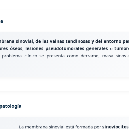
na
brana sinovial, de las vainas tendinosas y del entorno pe
res óseos
,
lesiones pseudotumorales generales
o
tumor
problema clínico se presenta como derrame, masa sinovi
patología
La membrana sinovial está formada por
sinoviocitos