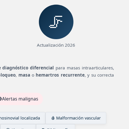
🦵
Actualización 2026
 diagnóstico diferencial
para masas intraarticulares,
bloqueo
,
masa
o
hemartros recurrente
, y su correcta

Alertas malignas
enosinovial localizada
🩸 Malformación vascular