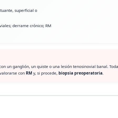
ctuante, superficial o
viales; derrame crónico; RM
con un ganglión, un quiste o una lesión tenosinovial banal. Toda
 valorarse con
RM
y, si procede,
biopsia preoperatoria
.