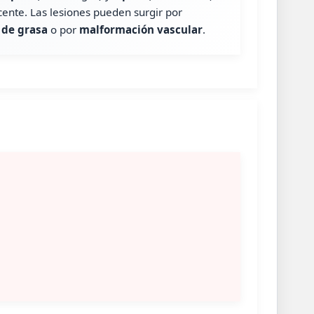
ente. Las lesiones pueden surgir por
de grasa
o por
malformación vascular
.