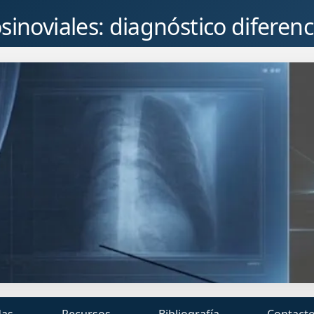
sinoviales: diagnóstico diferenc
das
Recursos
Bibliografía
Contact