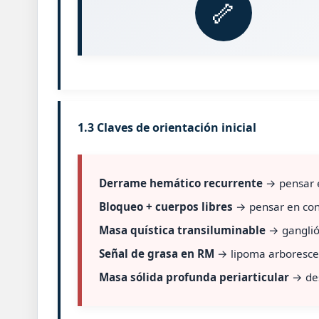
🦴
1.3 Claves de orientación inicial
Derrame hemático recurrente
→ pensar e
Bloqueo + cuerpos libres
→ pensar en cond
Masa quística transiluminable
→ ganglión
Señal de grasa en RM
→ lipoma arboresce
Masa sólida profunda periarticular
→ des