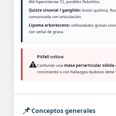
RM hiperintensa T2, posibles flebolitos.
Quiste sinovial / ganglión:
lesión quística, flu
comunicada con articulación.
Lipoma arborescens:
vellosidades grasas sino
con señal de grasa.
Pitfall crítico:
⚠️
Confundir una
masa periarticular sólida
crecimiento o con hallazgos dudosos debe
📌
Conceptos generales