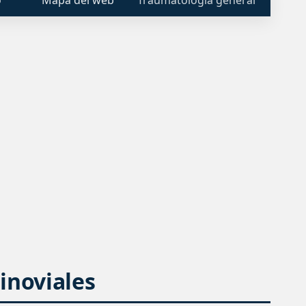
inoviales