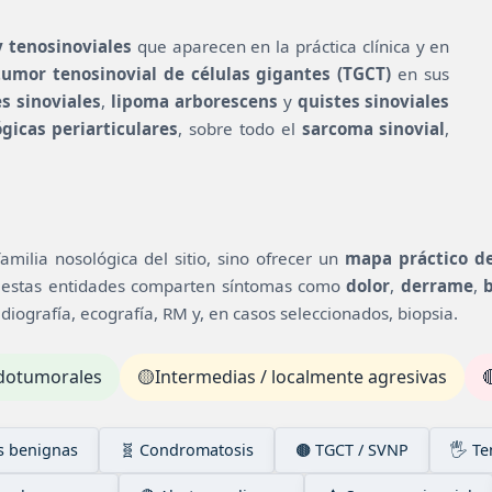
y tenosinoviales
que aparecen en la práctica clínica y en
tumor tenosinovial de células gigantes (TGCT)
en sus
s sinoviales
,
lipoma arborescens
y
quistes sinoviales
ógicas periarticulares
, sobre todo el
sarcoma sinovial
,
amilia nosológica del sitio, sino ofrecer un
mapa práctico de
 de estas entidades comparten síntomas como
dolor
,
derrame
,
adiografía, ecografía, RM y, en casos seleccionados, biopsia.
udotumorales
🟡
Intermedias / localmente agresivas

es benignas
🧬 Condromatosis
🟤 TGCT / SVNP
🖐️ T