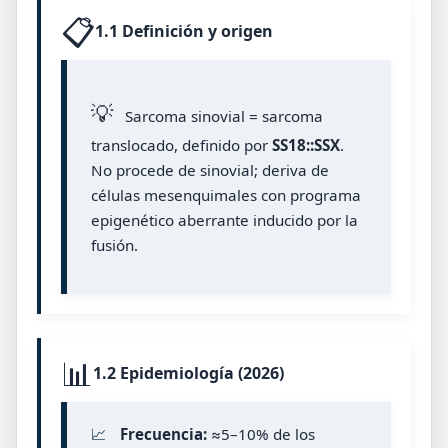
📋
1.1 Definición y origen
💡
Sarcoma sinovial = sarcoma
translocado, definido por
SS18::SSX
.
No procede de sinovial; deriva de
células mesenquimales con programa
epigenético aberrante inducido por la
fusión.
📊
1.2 Epidemiología (2026)
📈
Frecuencia:
≈5–10% de los