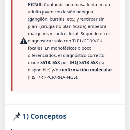
Pitfall:
Confundir una masa lenta en un
adulto joven con lesión benigna
(ganglión, bursitis, etc.) y “extirpar sin
plan” (cirugía no planificada) empeora
márgenes y control local. Segundo error:
⚠️
diagnosticar solo con TLE1/CD99/CK
focales. En monofásicos o poco
diferenciados, el diagnóstico correcto
exige
SS18::SSX
por
IHQ SS18-SSX
(si
disponible) y/o
confirmación molecular
(FISH/RT-PCR/RNA-NGS).
📌
1) Conceptos