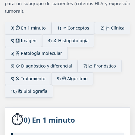
para un subgrupo de pacientes (criterios HLA y expresión
tumoral).
0) ⏱️ En 1 minuto
1) 📌 Conceptos
2) 🩺 Clínica
3) 🩻 Imagen
4) 🔬 Histopatología
5) 🧬 Patología molecular
6) 📋 Diagnóstico y diferencial
7) 📈 Pronóstico
8) 🛠️ Tratamiento
9) 🧭 Algoritmo
10) 📚 Bibliografía
⏱️
0) En 1 minuto