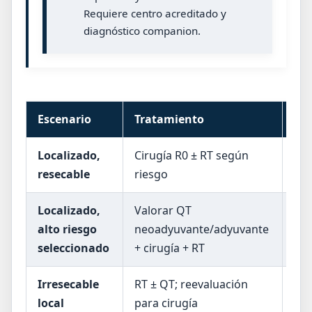
Requiere centro acreditado y
diagnóstico companion.
Escenario
Tratamiento
Co
Localizado,
Cirugía R0 ± RT según
RT 
resecable
riesgo
pos
Localizado,
Valorar QT
Dec
alto riesgo
neoadyuvante/adyuvante
evi
seleccionado
+ cirugía + RT
Irresecable
RT ± QT; reevaluación
Obj
local
para cirugía
res