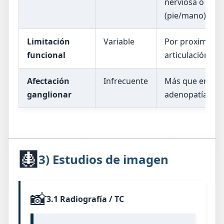
nerviosa o loca
(pie/mano).
Limitación
Variable
Por proximidad
funcional
articulación o 
Afectación
Infrecuente
Más que en otro
ganglionar
adenopatías, es
🩻
3) Estudios de imagen
📸
3.1 Radiografía / TC