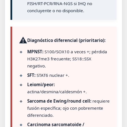
FISH/RT-PCR/RNA-NGS si IHQ no
concluyente o no disponible.
⚠️
Diagnóstico diferencial (prioritario):
🔹
MPNST:
S100/SOX10 a veces +; pérdida
H3K27me3 frecuente; SS18::SSX
negativo.
🔹
SFT:
STAT6 nuclear +.
🔹
Leiomi/peor:
actina/desmina/caldesmón +.
🔹
Sarcoma de Ewing/round cell:
requiere
fusión específica; ojo con pobremente
diferenciado.
🔹
Carcinoma sarcomatoide /