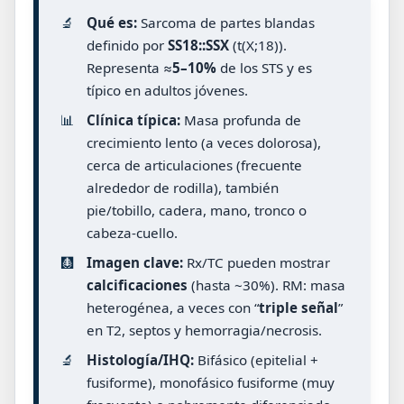
🔬
Qué es:
Sarcoma de partes blandas
definido por
SS18::SSX
(t(X;18)).
Representa ≈
5–10%
de los STS y es
típico en adultos jóvenes.
📊
Clínica típica:
Masa profunda de
crecimiento lento (a veces dolorosa),
cerca de articulaciones (frecuente
alrededor de rodilla), también
pie/tobillo, cadera, mano, tronco o
cabeza-cuello.
🩻
Imagen clave:
Rx/TC pueden mostrar
calcificaciones
(hasta ~30%). RM: masa
heterogénea, a veces con “
triple señal
”
en T2, septos y hemorragia/necrosis.
🔬
Histología/IHQ:
Bifásico (epitelial +
fusiforme), monofásico fusiforme (muy