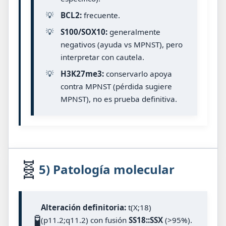
💡
BCL2:
frecuente.
💡
S100/SOX10:
generalmente
negativos (ayuda vs MPNST), pero
interpretar con cautela.
💡
H3K27me3:
conservarlo apoya
contra MPNST (pérdida sugiere
MPNST), no es prueba definitiva.
🧬
5) Patología molecular
Alteración definitoria:
t(X;18)
🧪
(p11.2;q11.2) con fusión
SS18::SSX
(>95%).