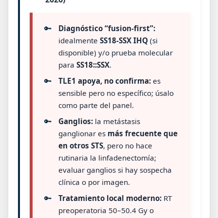
🔑
Diagnóstico “fusion-first”:
idealmente
SS18-SSX IHQ
(si
disponible) y/o prueba molecular
para
SS18::SSX
.
🔑
TLE1 apoya, no confirma:
es
sensible pero no específico; úsalo
como parte del panel.
🔑
Ganglios:
la metástasis
ganglionar es
más frecuente que
en otros STS
, pero no hace
rutinaria la linfadenectomía;
evaluar ganglios si hay sospecha
clínica o por imagen.
🔑
Tratamiento local moderno:
RT
preoperatoria 50–50.4 Gy o