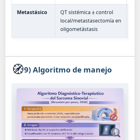
Metastásico
QT sistémica ± control
Opc
local/metastasectomía en
TKI
oligometástasis
cri
🧭
9) Algoritmo de manejo