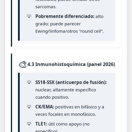
sarcomas.
💡
Pobremente diferenciado:
alto
grado; puede parecer
Ewing/linfoma/otros “round cell”.
🎨
4.3 Inmunohistoquímica (panel 2026)
💡
SS18-SSX (anticuerpo de fusión):
nuclear, altamente específico
cuando positivo.
💡
CK/EMA:
positivas en bifásico y a
veces focales en monofásico.
💡
TLE1:
útil como apoyo (no
específico).