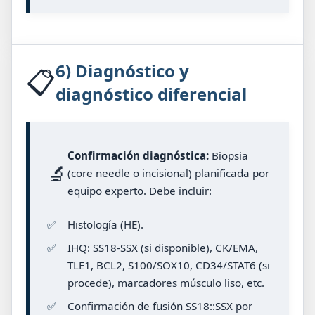
6) Diagnóstico y
📋
diagnóstico diferencial
Confirmación diagnóstica:
Biopsia
🔬
(core needle o incisional) planificada por
equipo experto. Debe incluir:
✅
Histología (HE).
✅
IHQ: SS18-SSX (si disponible), CK/EMA,
TLE1, BCL2, S100/SOX10, CD34/STAT6 (si
procede), marcadores músculo liso, etc.
✅
Confirmación de fusión SS18::SSX por