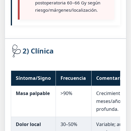
postoperatoria 60–66 Gy según
riesgo/márgenes/localización.
🩺
2) Clínica
Síntoma/Signo
Frecuencia
Comentario clí
Masa palpable
>90%
Crecimiento len
meses/años. Pue
profunda.
Dolor local
30–50%
Variable; aume