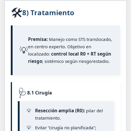
🛠️
8) Tratamiento
Premisa:
Manejo como STS translocado,
en centro experto. Objetivo en
💡
localizado:
control local R0 + RT según
riesgo
; sistémico según riesgo/estadio.
🩺
8.1 Cirugía
💡
Resección amplia (R0):
pilar del
tratamiento.
💡
Evitar “cirugía no planificada”;