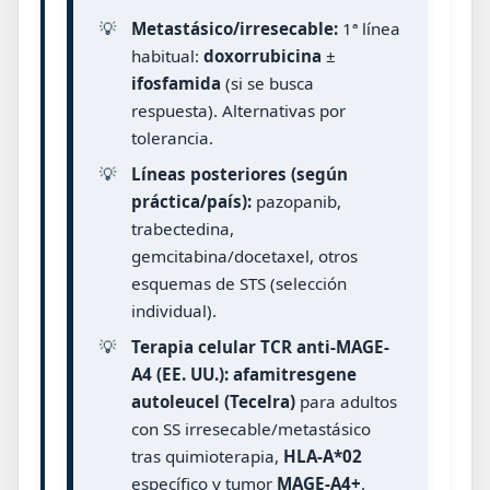
💡
Metastásico/irresecable:
1ª línea
habitual:
doxorrubicina
±
ifosfamida
(si se busca
respuesta). Alternativas por
tolerancia.
💡
Líneas posteriores (según
práctica/país):
pazopanib,
trabectedina,
gemcitabina/docetaxel, otros
esquemas de STS (selección
individual).
💡
Terapia celular TCR anti-MAGE-
A4 (EE. UU.):
afamitresgene
autoleucel (Tecelra)
para adultos
con SS irresecable/metastásico
tras quimioterapia,
HLA-A*02
específico y tumor
MAGE-A4+
.