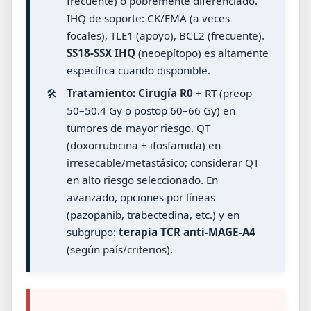
frecuente) o pobremente diferenciado.
IHQ de soporte: CK/EMA (a veces
focales), TLE1 (apoyo), BCL2 (frecuente).
SS18-SSX IHQ
(neoepítopo) es altamente
específica cuando disponible.
🛠️
Tratamiento:
Cirugía R0
+ RT (preop
50–50.4 Gy o postop 60–66 Gy) en
tumores de mayor riesgo. QT
(doxorrubicina ± ifosfamida) en
irresecable/metastásico; considerar QT
en alto riesgo seleccionado. En
avanzado, opciones por líneas
(pazopanib, trabectedina, etc.) y en
subgrupo:
terapia TCR anti-MAGE-A4
(según país/criterios).