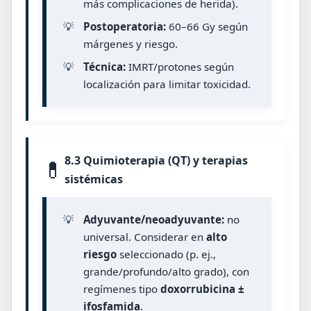
más complicaciones de herida).
💡
Postoperatoria:
60–66 Gy según
márgenes y riesgo.
💡
Técnica:
IMRT/protones según
localización para limitar toxicidad.
8.3 Quimioterapia (QT) y terapias
💊
sistémicas
💡
Adyuvante/neoadyuvante:
no
universal. Considerar en
alto
riesgo
seleccionado (p. ej.,
grande/profundo/alto grado), con
regímenes tipo
doxorrubicina ±
ifosfamida
.