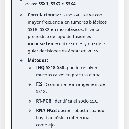
Socios:
SSX1
,
SSX2
o
SSX4
.
🔹
Correlaciones:
SS18::SSX1 se ve con
mayor frecuencia en tumores bifásicos;
SS18::SSX2 en monofásicos. El valor
pronóstico del tipo de fusión es
inconsistente
entre series y no suele
guiar decisiones estándar en 2026.
🔹
Métodos:
🔹
IHQ SS18-SSX:
puede resolver
muchos casos en práctica diaria.
🔹
FISH:
confirma rearrangement de
SS18.
🔹
RT-PCR:
identifica el socio SSX.
🔹
RNA-NGS:
opción robusta cuando
hay diagnóstico diferencial
complejo.