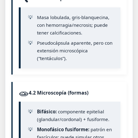
💡
Masa lobulada, gris-blanquecina,
con hemorragia/necrosis; puede
tener calcificaciones.
💡
Pseudocápsula aparente, pero con
extensión microscópica
(“tentáculos”).
🧫
4.2 Microscopía (formas)
💡
Bifásico:
componente epitelial
(glandular/cordonal) + fusiforme.
💡
Monofásico fusiforme:
patrón en
fascículos; puede simular otros