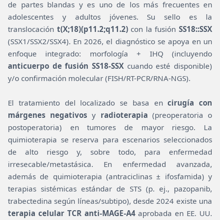
de partes blandas y es uno de los más frecuentes en
adolescentes y adultos jóvenes. Su sello es la
translocación
t(X;18)(p11.2;q11.2)
con la fusión
SS18::SSX
(SSX1/SSX2/SSX4). En 2026, el diagnóstico se apoya en un
enfoque integrado: morfología + IHQ (incluyendo
anticuerpo de fusión SS18-SSX
cuando esté disponible)
y/o confirmación molecular (FISH/RT-PCR/RNA-NGS).
El tratamiento del localizado se basa en
cirugía con
márgenes negativos
y
radioterapia
(preoperatoria o
postoperatoria) en tumores de mayor riesgo. La
quimioterapia se reserva para escenarios seleccionados
de alto riesgo y, sobre todo, para enfermedad
irresecable/metastásica. En enfermedad avanzada,
además de quimioterapia (antraciclinas ± ifosfamida) y
terapias sistémicas estándar de STS (p. ej., pazopanib,
trabectedina según líneas/subtipo), desde 2024 existe una
terapia celular TCR anti-MAGE-A4
aprobada en EE. UU.