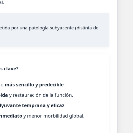
l.
tida por una patología subyacente (distinta de
s clave?
co
más sencillo y predecible
.
pida
y restauración de la función.
dyuvante temprana y eficaz
.
inmediato
y menor morbilidad global.