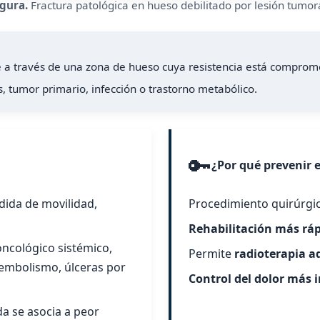
igura.
Fractura patológica en hueso debilitado por lesión tumora
 a través de una zona de hueso cuya resistencia está comprome
s, tumor primario, infección o trastorno metabólico.
🔑
¿Por qué prevenir e
dida de movilidad,
Procedimiento quirúrgi
Rehabilitación más rá
oncológico sistémico,
Permite
radioterapia a
oembolismo, úlceras por
Control del dolor más 
da se asocia a peor