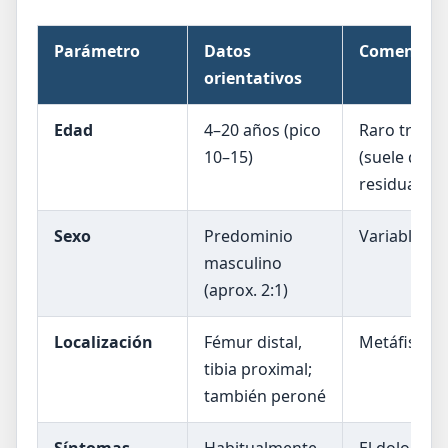
Parámetro
Datos
Comentario
orientativos
Edad
4–20 años (pico
Raro tras l
10–15)
(suele qued
residual)
Sexo
Predominio
Variable po
masculino
(aprox. 2:1)
Localización
Fémur distal,
Metáfisis, e
tibia proximal;
también peroné
Síntomas
Habitualmente
El dolor sue