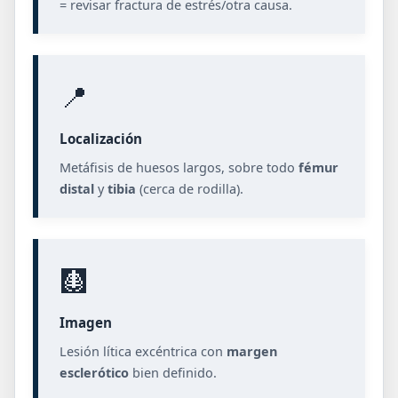
= revisar fractura de estrés/otra causa.
📍
Localización
Metáfisis de huesos largos, sobre todo
fémur
distal
y
tibia
(cerca de rodilla).
🩻
Imagen
Lesión lítica excéntrica con
margen
esclerótico
bien definido.