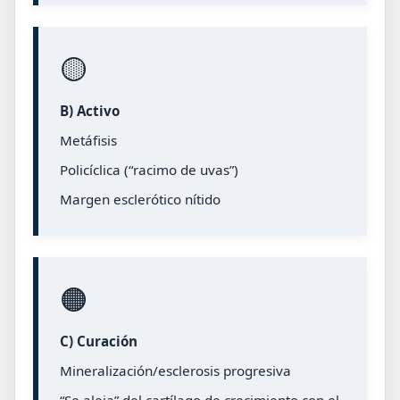
🟡
B) Activo
Metáfisis
Policíclica (“racimo de uvas”)
Margen esclerótico nítido
🟠
C) Curación
Mineralización/esclerosis progresiva
“Se aleja” del cartílago de crecimiento con el