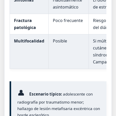
asintomático
de estrés o
Fractura
Poco frecuente
Riesgo si o
patológica
del diámet
Multifocalidad
Posible
Si múltiples
cutánea/va
síndromes (p.
Campanacci
👤
Escenario típico:
adolescente con
radiografía por traumatismo menor;
hallazgo de lesión metafisaria excéntrica con
borde esclerótico.