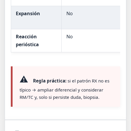
Expansión
No
Po
gr
Reacción
No
So
perióstica
⚠️
Regla práctica:
si el patrón RX no es
típico → ampliar diferencial y considerar
RM/TC y, solo si persiste duda, biopsia.