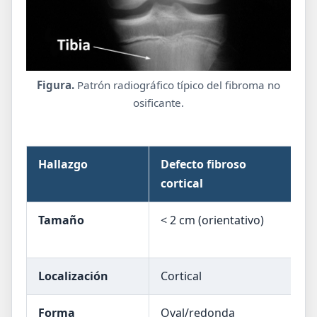
Figura.
Patrón radiográfico típico del fibroma no
osificante.
Hallazgo
Defecto fibroso
Fi
cortical
Tamaño
< 2 cm (orientativo)
2–
ma
Localización
Cortical
Me
Forma
Oval/redonda
Pol